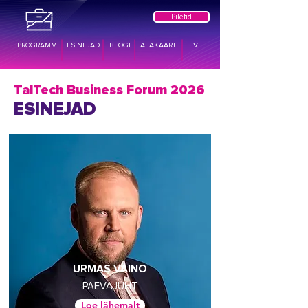
Piletid
PROGRAMM
ESINEJAD
BLOGI
ALAKAART
LIVE
TalTech Business Forum 2026
ESINEJAD
URMAS VAINO
PÄEVAJUHT
Loe lähemalt