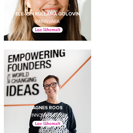
ELE-RIIN KULLAMÄ GOLOVIN
KINNISVARA
Loe lähemalt
AGNES ROOS
INNOVATSIOON
Loe lähemalt