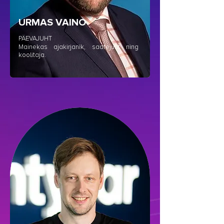
URMAS VAINO
PÄEVAJUHT
Mainekas ajakirjanik, saatejuht ning
koolitaja.