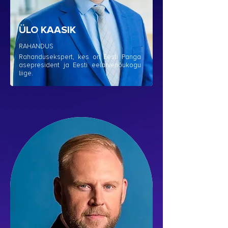
ÜLO KAASIK
RAHANDUS
Rahandusekspert, kes on Eesti Panga
asepresident ja Eesti eelarvenõukogu
liige.