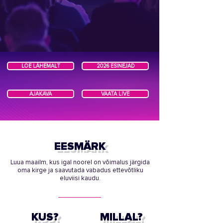
LOE LÄHEMALT
2026 ESINEJAD
AJAKAVA
VAATA LIVE
EESMÄRK
Luua maailm, kus igal noorel on võimalus järgida
oma kirge ja saavutada vabadus ettevõtliku
eluviisi kaudu.
KUS?
MILLAL?