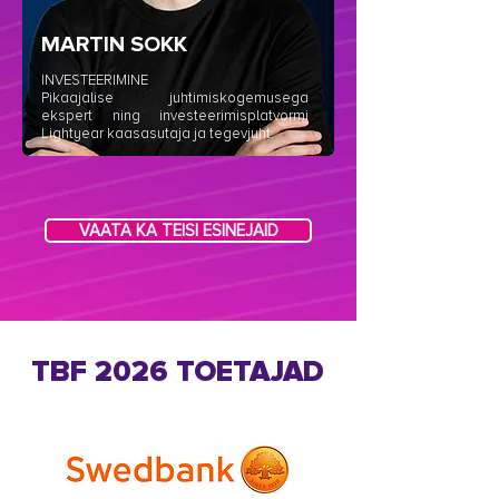
MARTIN SOKK
INVESTEERIMINE
Pikaajalise juhtimiskogemusega
ekspert ning investeerimisplatvormi
Lightyear kaasasutaja ja tegevjuht.
VAATA KA TEISI ESINEJAID
TBF 2026 TOETAJAD