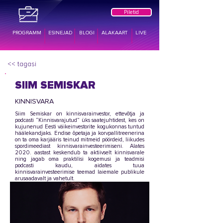
Piletid
PROGRAMM
ESINEJAD
BLOGI
ALAKAART
LIVE
<< tagasi
SIIM SEMISKAR
KINNISVARA
Siim Semiskar on kinnisvarainvestor, ettevõtja ja
podcasti “Kinnisvarajutud” üks saatejuhtidest, kes on
kujunenud Eesti väikeinvestorite kogukonnas tuntud
häälekandjaks. Endise õpetaja ja korvpallitreenerina
on ta oma karjääris teinud mitmeid pöördeid, liikudes
spordimeediast kinnisvarainvesteerimiseni. Alates
2020. aastast keskendub ta aktiivselt kinnisvarale
ning jagab oma praktilisi kogemusi ja teadmisi
podcasti kaudu, aidates tuua
kinnisvarainvesteerimise teemad laiemale publikule
arusaadavalt ja vahetult.