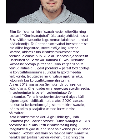
Siim Semiskar on kinnisvarainvestor, ettevõtja ning
podcasti “Kinnisvarajutud” üks saatejuhtidest, kes on
Eesti väikeinvestorite kogukonnas laialdaselt tuntud
häälekandja. Ta ühendab omavahel investeerimise
praktilise kogemuse, meediatöö ja kogukonna
loomise, aidates tuua kinnisvarainvesteerimise
teemad laiemale publikule arusaadavalt ja vahetult.
Hariduselt on Semiskar Tallinna Ülikooli kehalise
kasvatuse õpetaja ja treener. Oma karjääris on ta
teinud mitmeid julgeid pöördeid – pärast tööd õpetaja
ja korvpallitreenerina suundus ta spordimeedia
valdkonda, tegutsedes nii kirjutava ajakirjaniku,
fotograafi kui korvpallikommentaatorina.
Alates 2018. aastast on Semiskar olnud iseenda
tööandjana, ühendades oma tegevuses spordimeedia,
investeerimise ja pere investeerimisportfelli
haldamise. Tema investeerimisteekond algas küll
pigem tagasihoidlikult, kuid alates 2020. aastast
hakkas ta keskenduma järjest enam kinnisvarale,
nähes selles pikaajalise varade kasvatamise
võimalust.
Koos kinnisvaramaakleri Algis Liblikuga juhib
Semiskar populaarset podcasti “Kinnisvarajutud”, kus
võetakse luubi alla Eesti kinnisvaraturg ning
räägitakse sügavuti lahti seda valdkonna puudutavad
teemad. Podcasti eesmärk on rääkida kinnisvarast kui
varaklassist (väike)investori vaatenurgast ning olla