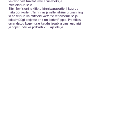
valdkonnast huvitatutele abimeheks ja
meelelahutuseks.
Siim Semiskari isiklikku kinnisvaraportfelli kuulub
mitu üürikorterit Tallinnas ja selle lähiümbruses ning
ta on teinud ka mitmeid korterite renoveerimise ja
edasimüügi projekte ehk nn korteriflipp’e. Praktikas
omandatud kogemuste kaudu jagab ta oma teadmisi
ja õppetunde ka podcasti kuulajatele ja
kinnisvarahuvilistele.
Enda tugevusteks peab Semiskar kiiret
õppimisvõimet, järjekindlust ja valmisolekut vajadusel
ka ise käed külge panna. Tema sõnul ei ole
kinnisvarasse investeerimine raketiteadus, vaid edu
aluseks on julgus alustada, motivatsioon järjekindlalt
edasi liikuda ning valmisolek õppida nii edust kui
vigadest.
carolyviljamaa@gmail.com