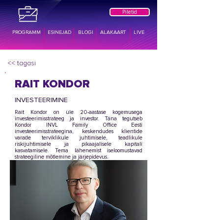
Piletid
PROGRAMM
ESINEJAD
BLOGI
ALAKAART
LIVE
<< tagasi
RAIT KONDOR
INVESTEERIMINE
Rait Kondor on üle 20-aastase kogemusega
investeerimisstrateeg ja investor. Täna tegutseb
Kondor INVL Family Office Eesti
investeerimisstrateegina, keskendudes klientide
varade terviklikule juhtimisele, teadlikule
riskijuhtimisele ja pikaajalisele kapitali
kasvatamisele. Tema lähenemist iseloomustavad
strateegiline mõtlemine ja järjepidevus.