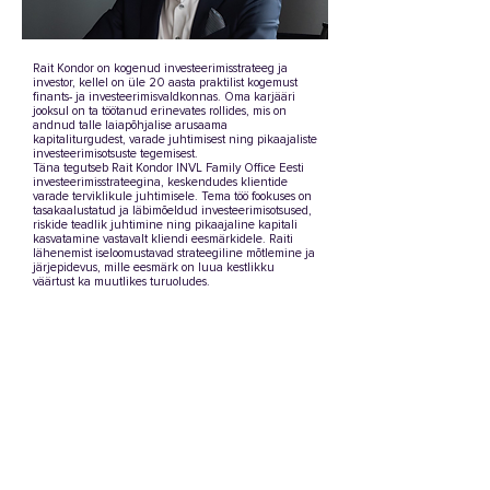
Rait Kondor on kogenud investeerimisstrateeg ja
investor, kellel on üle 20 aasta praktilist kogemust
finants- ja investeerimisvaldkonnas. Oma karjääri
jooksul on ta töötanud erinevates rollides, mis on
andnud talle laiapõhjalise arusaama
kapitaliturgudest, varade juhtimisest ning pikaajaliste
investeerimisotsuste tegemisest.
Täna tegutseb Rait Kondor INVL Family Office Eesti
investeerimisstrateegina, keskendudes klientide
varade terviklikule juhtimisele. Tema töö fookuses on
tasakaalustatud ja läbimõeldud investeerimisotsused,
riskide teadlik juhtimine ning pikaajaline kapitali
kasvatamine vastavalt kliendi eesmärkidele. Raiti
lähenemist iseloomustavad strateegiline mõtlemine ja
järjepidevus, mille eesmärk on luua kestlikku
väärtust ka muutlikes turuoludes.
carolyviljamaa@gmail.com