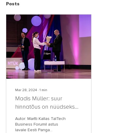
Posts
Mar 28, 2024
∙
1
min
Madis Müller: suur
hinnatõus on nüüdseks
seljataga
Autor: Martti Kallas TalTech
Business Forumil astus
lavale Eesti Panga