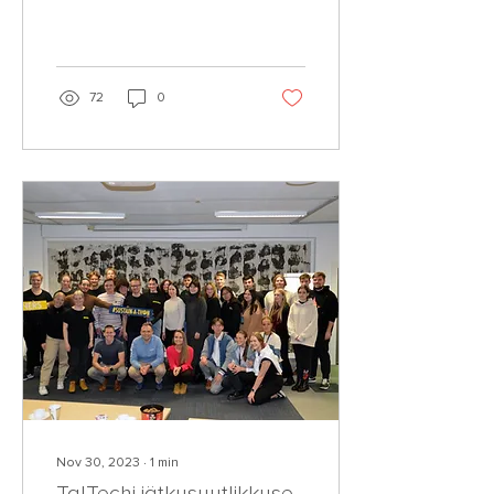
president Madis Müller, kes
arutles Eestis valitseva
majandusliku...
72
0
Nov 30, 2023
∙
1
min