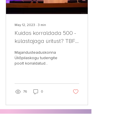
May 12, 2023
∙
3
min
Kuidas korraldada 500 -
külastajaga üritust? TBFi
järelkaja
Majandusteaduskonna
Üliõpilaskogu tudengite
poolt korraldatud
ärikonverents TalTech
Business Forum tõi sel
aastal kokku üle 500
inimese...
76
0
TalTech