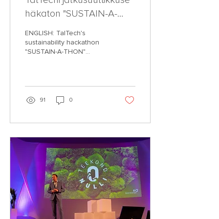
TalTechi jätkusuutlikkuse
häkaton "SUSTAIN-A-
THON" tõi kokku noored
ENGLISH: TalTech's
innovaatorid
sustainability hackathon
"SUSTAIN-A-THON"
brought together young
innovators. (more below)
Tallinna Tehnikaülikooli
IT-...
91
0