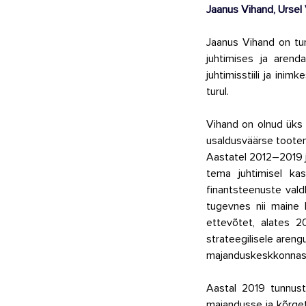
Jaanus Vihand, Ursel
Jaanus Vihand on tun
juhtimises ja arenda
juhtimisstiili ja in
turul. 
Vihand on olnud üks 
usaldusväärse tooteni
Aastatel 2012–2019 j
tema juhtimisel kas
finantsteenuste vald
tugevnes nii maine 
ettevõtet, alates 2
strateegilisele areng
majanduskeskkonnas
Aastal 2019 tunnusta
majandusse ja kõrge