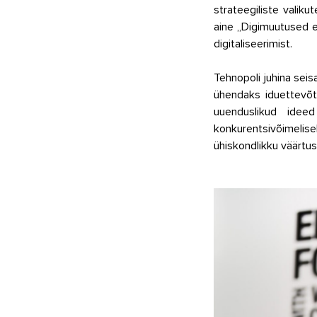
strateegiliste valiku
aine „Digimuutused e
digitaliseerimist. 
Tehnopoli juhina sei
ühendaks iduettevõt
uuenduslikud ideed
konkurentsivõimeli
ühiskondlikku väärtus