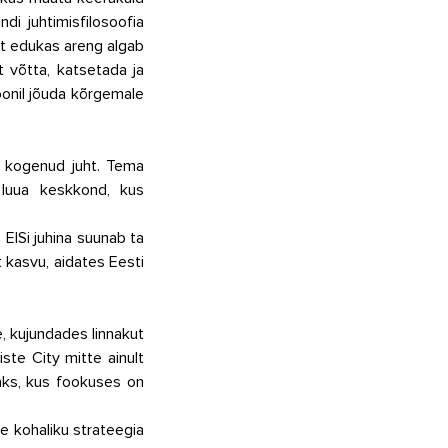
i juhtimisfilosoofia 
t edukas areng algab 
 võtta, katsetada ja 
onil jõuda kõrgemale 
g kogenud juht. Tema 
luua keskkond, kus 
EISi juhina suunab ta 
 kasvu, aidates Eesti 
, kujundades linnakut 
te City mitte ainult 
aks, kus fookuses on 
 kohaliku strateegia 