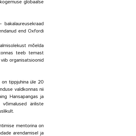
 kogemuse globaalse 
  bakalaureusekraad 
iendanud end Oxfordi 
almisolekust mõelda 
dkonnas teeb temast 
viib organisatsioonid 
on tippjuhina üle 20 
enduse valdkonnas nii 
 ning Hansapangas ja 
õimalused äriliste 
likult.
uhtimise mentorina on 
dade arendamisel ja 