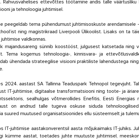
. Rahvusvahelises ettevõttes töötamine andis talle väärtusliku
ooni ja tehnoloogia juhtimisel.
tee peegeldab tema pühendumust juhtimisoskuste arendamisele –
ool’ist ning magistrikraad Liverpooli Ülikoolist. Lisaks on ta tä
e juhtimise valdkonnas.
lik majandusareng sünnib koostööst, julgusest katsetada ning v
lt. Tema kogemus tehnoloogia-, kinnisvara- ja ettevõtlusval
udab ühendada strateegilise visiooni praktiliste lahendustega ning 
e.
 2024. aastast SA Tallinna Teaduspark Tehnopol tegevjuht. Tal 
t IT-juhtimise, digitaalse transformatsiooni ning toote- ja äriar
ntssektoris, sealhulgas võtmerollides Enefitis, Eesti Energias
ust on andnud talle tugeva oskuse siduda tehnoloogilised v
ia suured muutused organisatsioonides ellu süsteemselt ja tulemus
oos IT-juhtimise aastakonverentsil aasta mõjukaimaks IT-juhiks. J
gi kümme aastat, toetades juhte muutuste juhtimisel, meeskon