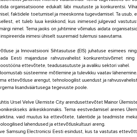
tida organisatsioone edukalt läbi muutuste ja konkurentsi. Vihand
misel, faktidele toetumisel ja meeskonna tugevdamisel. Ta usub, e
 sellest, et tuleb luua keskkond, kus inimesed julgevad vastutust
ärgi nimel. Tema jaoks on juhtimine võimalus aidata organisatsio
inspireerida inimesi ühiselt suuremaid tulemusi saavutama. 
õtluse ja Innovatsiooni Sihtasutuse (EIS) juhatuse esimees nin
da Eesti majanduse rahvusvahelist konkurentsivõimet ning 
oostööna ettevõtete, teadusasutuste ja avaliku sektori vahel.
iseloomustab süsteemne mõtlemine ja tulevikku vaatav lähenemine. 
ma ettevõtluse arengut, tehnoloogilist uuendust ja rahvusvahelist
kõrgema lisandväärtusega tegevuste poole.
t juhtis Ursel Velve Ülemiste City arendusettevõtet Mainor Ülemiste
ioonikeskseks ärikeskkonnaks. Tema eestvedamisel arenes Ülemis
jektina, vaid muutus ka ettevõtete, talentide ja teadmiste mek
loogilised lahendused ja ettevõtluskultuuri areng.
ve Samsung Electronicsi Eesti esindust, kus ta vastutas ettevõtte