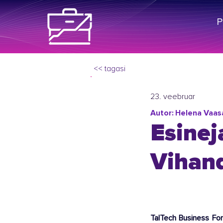
<< tagasi
23. veebruar
Autor:
Helena Vaasa
Esinej
Vihand
TalTech Business For