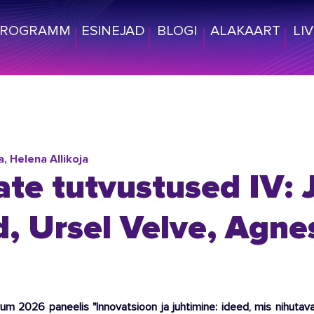
PROGRAMM
ESINEJAD
BLOGI
ALAKAART
LI
, Helena Allikoja
ate tutvustused IV:
, Ursel Velve, Agne
um 2026 paneelis "Innovatsioon ja juhtimine: ideed, mis nihutavad