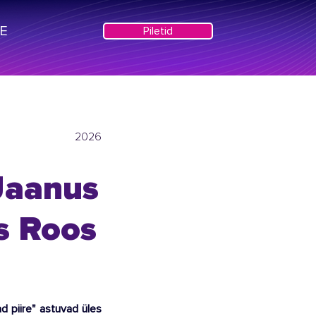
VE
Piletid
2026
 Jaanus
s Roos
 piire" astuvad üles 