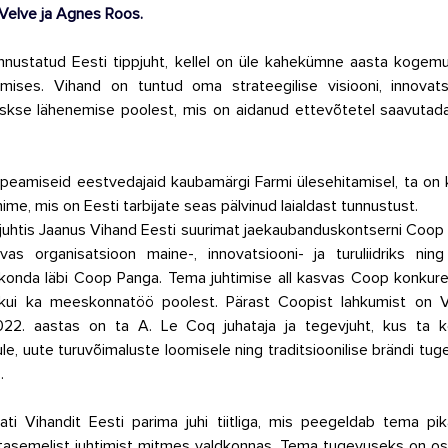
 Velve ja Agnes Roos. 
nustatud Eesti tippjuht, kellel on üle kahekümne aasta kogemus
mises. Vihand on tuntud oma strateegilise visiooni, innovatsio
imkeskse lähenemise poolest, mis on aidanud ettevõtetel saavutada
peamiseid eestvedajaid kaubamärgi Farmi ülesehitamisel, ta on 
me, mis on Eesti tarbijate seas pälvinud laialdast tunnustust. 
uhtis Jaanus Vihand Eesti suurimat jaekaubanduskontserni Coop E
vas organisatsioon maine-, innovatsiooni- ja turuliidriks ning
konda läbi Coop Panga. Tema juhtimise all kasvas Coop konkurent
kui ka meeskonnatöö poolest. Pärast Coopist lahkumist on Vi
022. aastas on ta A. Le Coq juhataja ja tegevjuht, kus ta k
ule, uute turuvõimaluste loomisele ning traditsioonilise brändi t
. 
ti Vihandit Eesti parima juhi tiitliga, mis peegeldab tema pika
tasemelist juhtimist mitmes valdkonnas. Tema tugevuseks on os