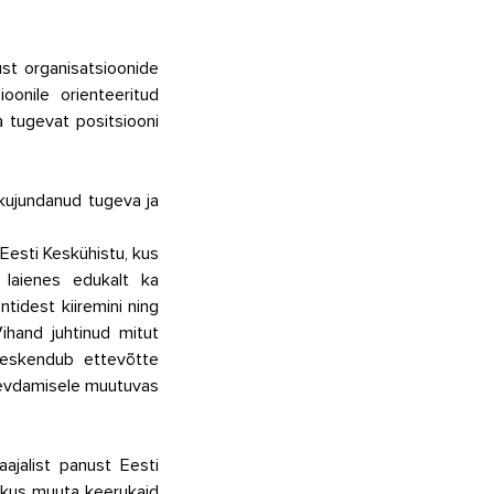
t organisatsioonide 
onile orienteeritud 
 tugevat positsiooni 
kujundanud tugeva ja 
esti Keskühistu, kus 
 laienes edukalt ka 
idest kiiremini ning 
hand juhtinud mitut 
eskendub ettevõtte 
ugevdamisele muutuvas 
ajalist panust Eesti 
kus muuta keerukaid 