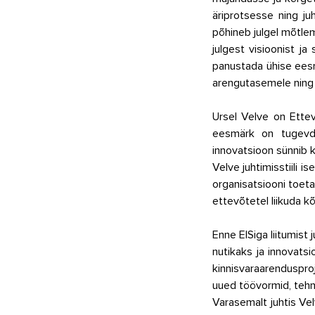
äriprotsesse ning juh
põhineb julgel mõtle
julgest visioonist ja
panustada ühise eesm
arengutasemele ning 
Ursel Velve on Ettev
eesmärk on tugevda
innovatsioon sünnib k
Velve juhtimisstiili 
organisatsiooni toeta
ettevõtetel liikuda 
Enn
e EISiga liitumis
nutikaks ja innovats
kinnisvaraarenduspro
uued töövormid, tehno
Varasemalt juhtis Vel