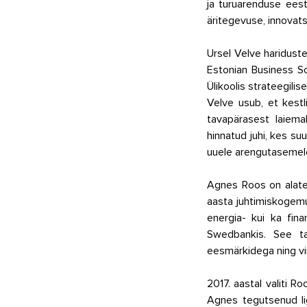
ja turuarenduse eest
äritegevuse, innovatsi
Ursel Velve haridus
Estonian Business Sch
Ülikoolis strateegilis
Velve usub, et kest
tavapärasest laiema
hinnatud juhi, kes su
uuele arengutasemel
Agnes Roos on alates
aasta juhtimiskogemus
energia- kui ka fina
Swedbankis. See ta
eesmärkidega ning vi
2017. aastal valiti R
Agnes tegutsenud li