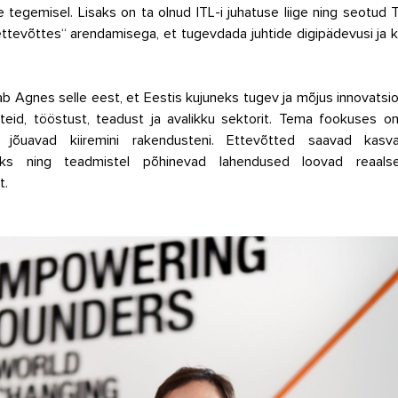
te tegemisel. Lisaks on ta olnud ITL-i juhatuse liige ning seotud 
ttevõttes“ arendamisega, et tugevdada juhtide digipädevusi ja k
sab Agnes selle eest, et Eestis kujuneks tugev ja mõjus innovatsi
teid, tööstust, teadust ja avalikku sektorit. Tema fookuses on
 jõuavad kiiremini rakendusteni. Ettevõtted saavad kasvad
seks ning teadmistel põhinevad lahendused loovad reaalse
t.