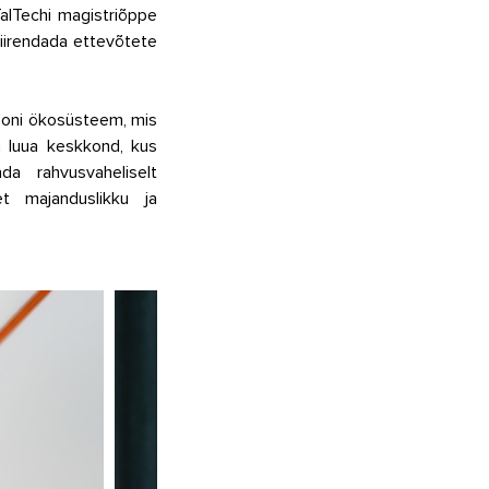
TalTechi magistriõppe 
iirendada ettevõtete 
ooni ökosüsteem, mis 
 luua keskkond, kus 
a rahvusvaheliselt 
t majanduslikku ja 