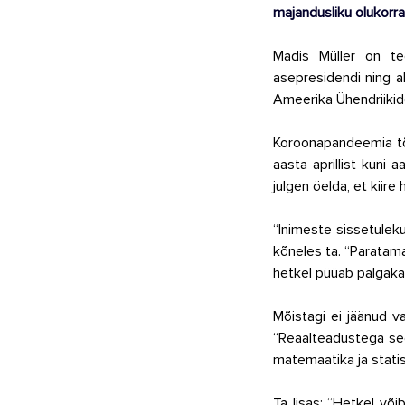
majandusliku olukorra
Madis Müller on te
asepresidendi ning a
Ameerika Ühendriikide
Koroonapandeemia tõt
aasta aprillist kuni 
julgen öelda, et kiire
“Inimeste sissetulek
kõneles ta. “Paratam
hetkel püüab palgakas
Mõistagi ei jäänud v
“Reaalteadustega seot
matemaatika ja statis
Ta lisas: “Hetkel võ