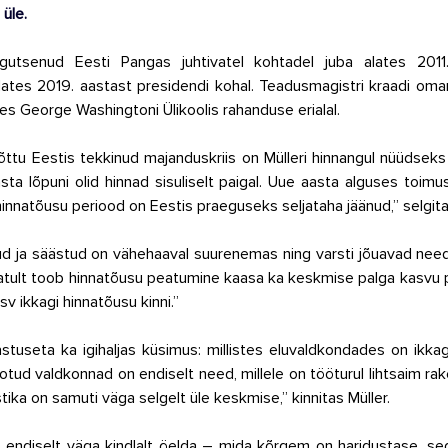
 üle.
gutsenud Eesti Pangas juhtivatel kohtadel juba alates 2011
lates 2019. aastast presidendi kohal. Teadusmagistri kraadi oma
s George Washingtoni Ülikoolis rahanduse erialal.
tu Eestis tekkinud majanduskriis on Mülleri hinnangul nüüdseks
aasta lõpuni olid hinnad sisuliselt paigal. Uue aasta alguses toimu
 hinnatõusu periood on Eestis praeguseks seljataha jäänud,” selgitas
ud ja säästud on vähehaaval suurenemas ning varsti jõuavad need h
atult toob hinnatõusu peatumine kaasa ka keskmise palga kasvu p
v ikkagi hinnatõusu kinni.”
astuseta ka igihaljas küsimus: millistes eluvaldkondades on ikka
ud valdkonnad on endiselt need, millele on tööturul lihtsaim rake
tika on samuti väga selgelt üle keskmise,” kinnitas Müller.
ib endiselt väga kindlalt öelda – mida kõrgem on haridustase, se