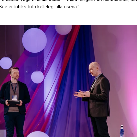
ee ei tohiks tulla kellelegi üllatusena.”