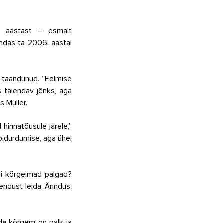
. aastast – esmalt 
ndas ta 2006. aastal 
 taandunud. “Eelmise 
s täiendav jõnks, aga 
 Müller. 
innatõusule järele,” 
idurdumise, aga ühel 
gi kõrgeimad palgad? 
ndust leida. Ärindus, 
da kõrgem on palk ja 