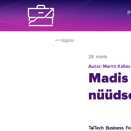
<< tagasi
28. märts
Autor:
Martti Kallas
Madis 
nüüdse
TalTech Business For