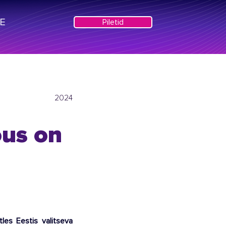
VE
Piletid
2024
õus on
les Eestis valitseva 