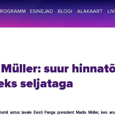
PROGRAMM
ESINEJAD
BLOGI
ALAKAART
LI
Müller: suur hinnat
ks seljataga
umil astus lavale Eesti Panga president Madis Müller, kes arut