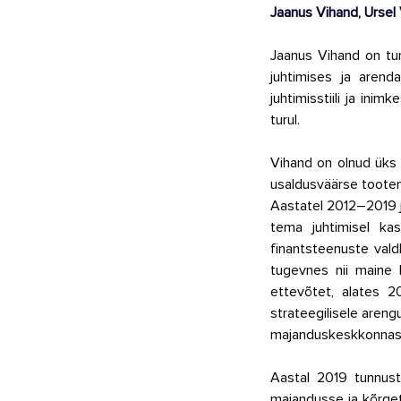
Jaanus Vihand, Ursel
Jaanus Vihand on tun
juhtimises ja arenda
juhtimisstiili ja in
turul. 
Vihand on olnud üks 
usaldusväärse tooteni
Aastatel 2012–2019 j
tema juhtimisel kas
finantsteenuste vald
tugevnes nii maine 
ettevõtet, alates 2
strateegilisele areng
majanduskeskkonnas
Aastal 2019 tunnusta
majandusse ja kõrge