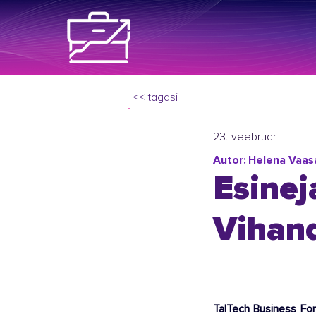
<< tagasi
23. veebruar
Autor:
Helena Vaasa
Esinej
Vihand
TalTech Business For