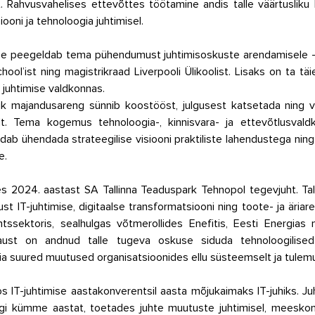
. Rahvusvahelises ettevõttes töötamine andis talle väärtusliku
ooni ja tehnoloogia juhtimisel.
tee peegeldab tema pühendumust juhtimisoskuste arendamisele –
ool’ist ning magistrikraad Liverpooli Ülikoolist. Lisaks on ta tä
e juhtimise valdkonnas.
lik majandusareng sünnib koostööst, julgusest katsetada ning v
lt. Tema kogemus tehnoloogia-, kinnisvara- ja ettevõtlusval
udab ühendada strateegilise visiooni praktiliste lahendustega ning 
e.
 2024. aastast SA Tallinna Teaduspark Tehnopol tegevjuht. Tal 
t IT-juhtimise, digitaalse transformatsiooni ning toote- ja äriar
ntssektoris, sealhulgas võtmerollides Enefitis, Eesti Energias
ust on andnud talle tugeva oskuse siduda tehnoloogilised v
ia suured muutused organisatsioonides ellu süsteemselt ja tulemus
oos IT-juhtimise aastakonverentsil aasta mõjukaimaks IT-juhiks. J
gi kümme aastat, toetades juhte muutuste juhtimisel, meeskon