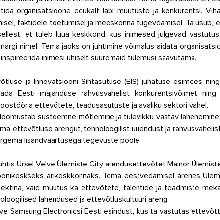
tida organisatsioone edukalt läbi muutuste ja konkurentsi. Vihand
misel, faktidele toetumisel ja meeskonna tugevdamisel. Ta usub, e
 sellest, et tuleb luua keskkond, kus inimesed julgevad vastutust
ärgi nimel. Tema jaoks on juhtimine võimalus aidata organisatsio
inspireerida inimesi ühiselt suuremaid tulemusi saavutama. 
õtluse ja Innovatsiooni Sihtasutuse (EIS) juhatuse esimees nin
da Eesti majanduse rahvusvahelist konkurentsivõimet ning 
oostööna ettevõtete, teadusasutuste ja avaliku sektori vahel.
iseloomustab süsteemne mõtlemine ja tulevikku vaatav lähenemine. 
ma ettevõtluse arengut, tehnoloogilist uuendust ja rahvusvahelist
kõrgema lisandväärtusega tegevuste poole.
t juhtis Ursel Velve Ülemiste City arendusettevõtet Mainor Ülemiste
ioonikeskseks ärikeskkonnaks. Tema eestvedamisel arenes Ülemis
jektina, vaid muutus ka ettevõtete, talentide ja teadmiste mek
loogilised lahendused ja ettevõtluskultuuri areng.
ve Samsung Electronicsi Eesti esindust, kus ta vastutas ettevõtte