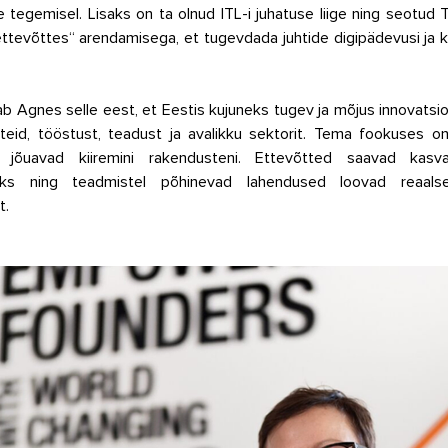
te tegemisel. Lisaks on ta olnud ITL-i juhatuse liige ning seotud 
ttevõttes“ arendamisega, et tugevdada juhtide digipädevusi ja k
sab Agnes selle eest, et Eestis kujuneks tugev ja mõjus innovatsi
teid, tööstust, teadust ja avalikku sektorit. Tema fookuses on
 jõuavad kiiremini rakendusteni. Ettevõtted saavad kasvad
seks ning teadmistel põhinevad lahendused loovad reaalse
t.