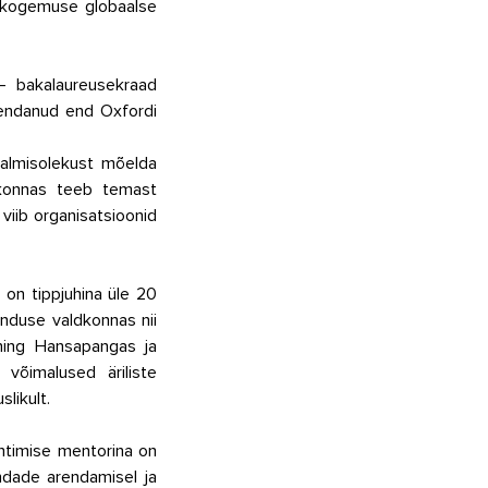
 kogemuse globaalse 
  bakalaureusekraad 
iendanud end Oxfordi 
almisolekust mõelda 
dkonnas teeb temast 
viib organisatsioonid 
on tippjuhina üle 20 
enduse valdkonnas nii 
 ning Hansapangas ja 
õimalused äriliste 
likult.
uhtimise mentorina on 
dade arendamisel ja 