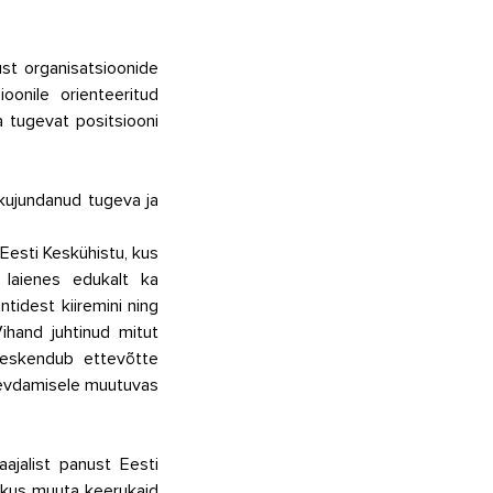
t organisatsioonide 
onile orienteeritud 
 tugevat positsiooni 
kujundanud tugeva ja 
esti Keskühistu, kus 
 laienes edukalt ka 
idest kiiremini ning 
hand juhtinud mitut 
eskendub ettevõtte 
ugevdamisele muutuvas 
ajalist panust Eesti 
kus muuta keerukaid 