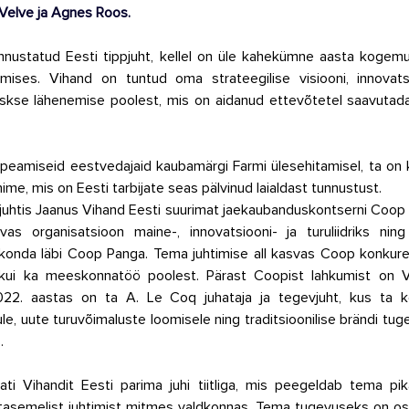
 Velve ja Agnes Roos. 
nustatud Eesti tippjuht, kellel on üle kahekümne aasta kogemus
mises. Vihand on tuntud oma strateegilise visiooni, innovatsio
imkeskse lähenemise poolest, mis on aidanud ettevõtetel saavutada
peamiseid eestvedajaid kaubamärgi Farmi ülesehitamisel, ta on 
me, mis on Eesti tarbijate seas pälvinud laialdast tunnustust. 
uhtis Jaanus Vihand Eesti suurimat jaekaubanduskontserni Coop E
vas organisatsioon maine-, innovatsiooni- ja turuliidriks ning
konda läbi Coop Panga. Tema juhtimise all kasvas Coop konkurent
kui ka meeskonnatöö poolest. Pärast Coopist lahkumist on Vi
022. aastas on ta A. Le Coq juhataja ja tegevjuht, kus ta k
ule, uute turuvõimaluste loomisele ning traditsioonilise brändi t
. 
ti Vihandit Eesti parima juhi tiitliga, mis peegeldab tema pika
tasemelist juhtimist mitmes valdkonnas. Tema tugevuseks on os