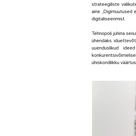
strateegiliste valiku
aine „Digimuutused e
digitaliseerimist. 
Tehnopoli juhina sei
ühendaks iduettevõt
uuenduslikud ideed
konkurentsivõimeli
ühiskondlikku väärtus