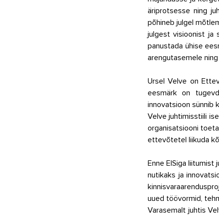
äriprotsesse ning juh
põhineb julgel mõtle
julgest visioonist ja
panustada ühise eesm
arengutasemele ning 
Ursel Velve on Ettev
eesmärk on tugevda
innovatsioon sünnib k
Velve juhtimisstiili 
organisatsiooni toeta
ettevõtetel liikuda 
Enn
e EISiga liitumis
nutikaks ja innovats
kinnisvaraarenduspro
uued töövormid, tehno
Varasemalt juhtis Vel