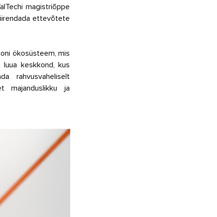
TalTechi magistriõppe 
iirendada ettevõtete 
ooni ökosüsteem, mis 
 luua keskkond, kus 
a rahvusvaheliselt 
t majanduslikku ja 