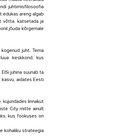
i juhtimisfilosoofia 
t edukas areng algab 
 võtta, katsetada ja 
onil jõuda kõrgemale 
g kogenud juht. Tema 
luua keskkond, kus 
EISi juhina suunab ta 
 kasvu, aidates Eesti 
, kujundades linnakut 
te City mitte ainult 
aks, kus fookuses on 
 kohaliku strateegia 