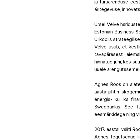
ja turuarenduse eest
äritegevuse, innovatsi
Ursel Velve haridus
Estonian Business Sch
Ülikoolis strateegilis
Velve usub, et kest
tavapärasest laiema
hinnatud juhi, kes su
uuele arengutasemel
Agnes Roos on alates
aasta juhtimiskogemus
energia- kui ka fina
Swedbankis. See ta
eesmärkidega ning vi
2017. aastal valiti R
Agnes tegutsenud li