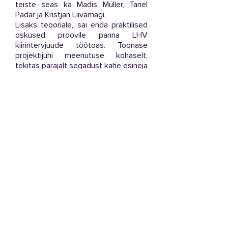
teiste seas ka Madis Müller, Tanel
Padar ja Kristjan Liivamägi.
Lisaks teooriale, sai enda praktilised
oskused proovile panna LHV
kiirintervjuude töötoas. Toonase
projektijuhi meenutuse kohaselt,
tekitas parajalt segadust kahe esineja
ootamatu haigestumine. Olukord sai
aga kiire lahenduse - kriisikoosoleku
ja umbes 30 telefonikõne tulemusena
leiti tund aega enne paneeli uued
kõnelejad ning külastajad said
kvaliteetse ja sisuka konverentsi
osaliseks.