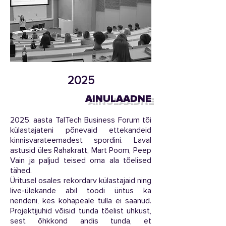
2025
AINULAADNE
2025. aasta TalTech Business Forum tõi
külastajateni põnevaid ettekandeid
kinnisvarateemadest spordini. Laval
astusid üles Rahakratt, Mart Poom, Peep
Vain ja paljud teised oma ala tõelised
tähed.
Üritusel osales rekordarv külastajaid ning
live-ülekande abil toodi üritus ka
nendeni, kes kohapeale tulla ei saanud.
Projektijuhid võisid tunda tõelist uhkust,
sest õhkkond andis tunda, et