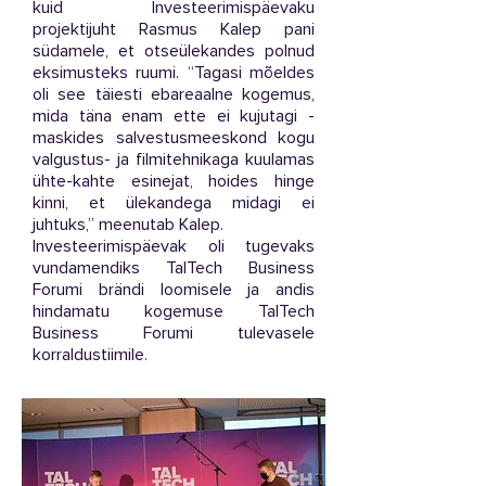
kuid Investeerimispäevaku
projektijuht Rasmus Kalep pani
südamele, et otseülekandes polnud
eksimusteks ruumi. “Tagasi mõeldes
oli see täiesti ebareaalne kogemus,
mida täna enam ette ei kujutagi -
maskides salvestusmeeskond kogu
valgustus- ja filmitehnikaga kuulamas
ühte-kahte esinejat, hoides hinge
kinni, et ülekandega midagi ei
juhtuks,” meenutab Kalep.
Investeerimispäevak oli tugevaks
vundamendiks TalTech Business
Forumi brändi loomisele ja andis
hindamatu kogemuse TalTech
Business Forumi tulevasele
korraldustiimile.