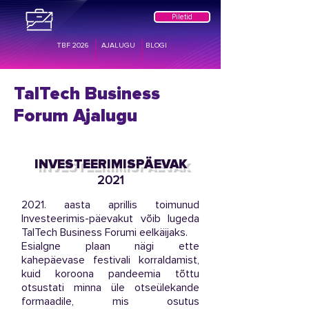
Piletid
TBF 2026
AJALUGU
BLOGI
TalTech Business
Forum Ajalugu
INVESTEERIMISPÄEVAK
2021
2021. aasta aprillis toimunud
Investeerimis-päevakut võib lugeda
TalTech Business Forumi eelkäijaks.
Esialgne plaan nägi ette
kahepäevase festivali korraldamist,
kuid koroona pandeemia tõttu
otsustati minna üle otseülekande
formaadile, mis osutus